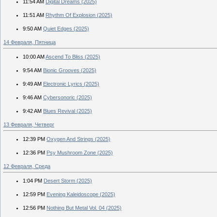
11:54 AM
Digital Dreams (2025)
11:51 AM
Rhythm Of Explosion (2025)
9:50 AM
Quiet Edges (2025)
14 Февраля, Пятница
10:00 AM
Ascend To Bliss (2025)
9:54 AM
Bionic Grooves (2025)
9:49 AM
Electronic Lyrics (2025)
9:46 AM
Cybersonoric (2025)
9:42 AM
Blues Revival (2025)
13 Февраля, Четверг
12:39 PM
Oxygen And Strings (2025)
12:36 PM
Psy Mushroom Zone (2025)
12 Февраля, Среда
1:04 PM
Desert Storm (2025)
12:59 PM
Evening Kaleidoscope (2025)
12:56 PM
Nothing But Metal Vol. 04 (2025)