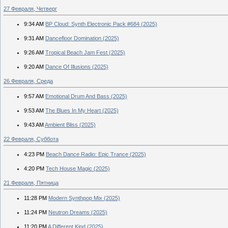
27 Февраля, Четверг
9:34 AM
BP Cloud: Synth Electronic Pack #684 (2025)
9:31 AM
Dancefloor Domination (2025)
9:26 AM
Tropical Beach Jam Fest (2025)
9:20 AM
Dance Of Illusions (2025)
26 Февраля, Среда
9:57 AM
Emotional Drum And Bass (2025)
9:53 AM
The Blues In My Heart (2025)
9:43 AM
Ambient Bliss (2025)
22 Февраля, Суббота
4:23 PM
Beach Dance Radio: Epic Trance (2025)
4:20 PM
Tech House Magic (2025)
21 Февраля, Пятница
11:28 PM
Modern Synthpop Mix (2025)
11:24 PM
Neutron Dreams (2025)
11:20 PM
A Different Kind (2025)