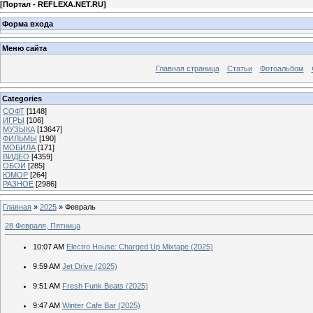
[
Портал - REFLEXA.NET.RU
]
Форма входа
Меню сайта
Главная страница
Статьи
Фотоальбом
Categories
СОФТ
[1148]
ИГРЫ
[106]
МУЗЫКА
[13647]
ФИЛЬМЫ
[190]
МОБИЛА
[171]
ВИДЕО
[4359]
ОБОИ
[285]
ЮМОР
[264]
РАЗНОЕ
[2986]
Главная
»
2025
»
Февраль
28 Февраля, Пятница
10:07 AM
Electro House: Charged Up Mixtape (2025)
9:59 AM
Jet Drive (2025)
9:51 AM
Fresh Funk Beats (2025)
9:47 AM
Winter Cafe Bar (2025)