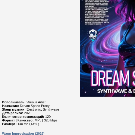
Исполнитель:
Various Artist
Название:
Dream Space Proxy
Жанр музыки:
Electronic, Synthwave
Дата релиза:
2026
Количество композиций:
120
Формат | Качество:
MP3 | 320 kbps
Размер:
1140 mb (+3% )
Warm Improvisation (2026)