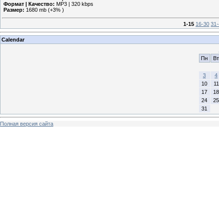
Формат | Качество:
MP3 | 320 kbps
Размер:
1680 mb (+3% )
1-15
16-30
31-
Calendar
Пн
Вт
3
4
10
11
17
18
24
25
31
Полная версия сайта