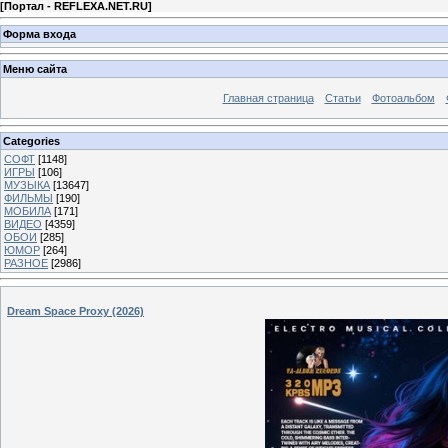
[
Портал - REFLEXA.NET.RU
]
Форма входа
Меню сайта
Главная страница
Статьи
Фотоальбом
Categories
СОФТ
[1148]
ИГРЫ
[106]
МУЗЫКА
[13647]
ФИЛЬМЫ
[190]
МОБИЛА
[171]
ВИДЕО
[4359]
ОБОИ
[285]
ЮМОР
[264]
РАЗНОЕ
[2986]
Dream Space Proxy (2026)