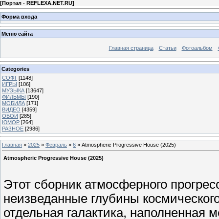
[
Портал - REFLEXA.NET.RU
]
Форма входа
Меню сайта
Главная страница
Статьи
Фотоальбом
Categories
СОФТ
[1148]
ИГРЫ
[106]
МУЗЫКА
[13647]
ФИЛЬМЫ
[190]
МОБИЛА
[171]
ВИДЕО
[4359]
ОБОИ
[285]
ЮМОР
[264]
РАЗНОЕ
[2986]
Главная
»
2025
»
Февраль
»
6
» Atmospheric Progressive House (2025)
Atmospheric Progressive House (2025)
Этот сборник атмосферного прогресс
неизведанные глубины космического
отдельная галактика, наполненная