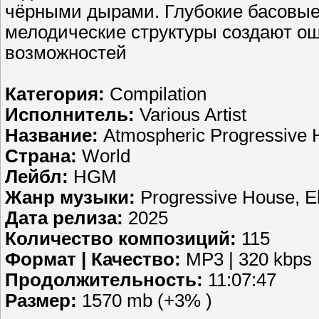
чёрными дырами. Глубокие басовые
мелодические структуры создают о
возможностей
Категория:
Compilation
Исполнитель:
Various Artist
Название:
Atmospheric Progressive 
Страна:
World
Лейбл:
HGM
Жанр музыки:
Progressive House, El
Дата релиза:
2025
Количество композиций:
115
Формат | Качество:
MP3 | 320 kbps
Продолжительность:
11:07:47
Размер:
1570 mb (+3% )