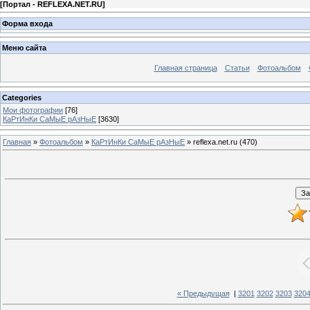
[
Портал - REFLEXA.NET.RU
]
Форма входа
Меню сайта
Главная страница
Статьи
Фотоальбом
Categories
Мои фотографии
[76]
КаРтИнКи СаМыЕ рАзНыЕ
[3630]
Главная
»
Фотоальбом
»
КаРтИнКи СаМыЕ рАзНыЕ
» reflexa.net.ru (470)
« Предыдущая
|
3201
3202
3203
320