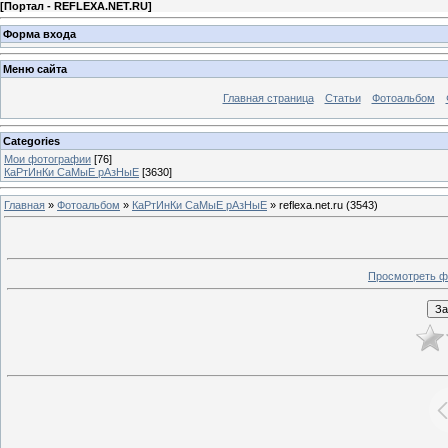
[
Портал - REFLEXA.NET.RU
]
Форма входа
Меню сайта
Главная страница
Статьи
Фотоальбом
Categories
Мои фотографии
[76]
КаРтИнКи СаМыЕ рАзНыЕ
[3630]
Главная
»
Фотоальбом
»
КаРтИнКи СаМыЕ рАзНыЕ
» reflexa.net.ru (3543)
Просмотреть ф