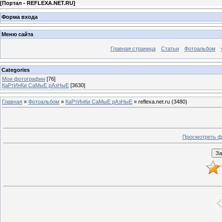
[
Портал - REFLEXA.NET.RU
]
Форма входа
Меню сайта
Главная страница
Статьи
Фотоальбом
Categories
Мои фотографии
[76]
КаРтИнКи СаМыЕ рАзНыЕ
[3630]
Главная
»
Фотоальбом
»
КаРтИнКи СаМыЕ рАзНыЕ
» reflexa.net.ru (3480)
Просмотреть ф