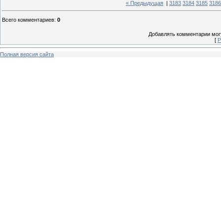
« Предыдущая
|
3183
3184
3185
3186
Всего комментариев
:
0
Добавлять комментарии могу
[
Р
Полная версия сайта