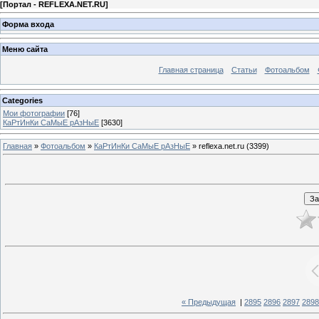
[
Портал - REFLEXA.NET.RU
]
Форма входа
Меню сайта
Главная страница
Статьи
Фотоальбом
Categories
Мои фотографии
[76]
КаРтИнКи СаМыЕ рАзНыЕ
[3630]
Главная
»
Фотоальбом
»
КаРтИнКи СаМыЕ рАзНыЕ
» reflexa.net.ru (3399)
« Предыдущая
|
2895
2896
2897
2898