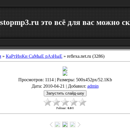
stopmp3.ru это всё для вас можно ск
м
»
КаРтИнКи СаМыЕ рАзНыЕ
» reflexa.net.ru (3286)
Просмотров
: 1114 |
Размеры
: 500x452px/52.1Kb
Дата
: 2010-04-21 |
Добавил
:
admin
Рейтинг
:
0.0
/
0