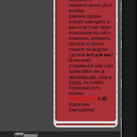
занимательное! Да и
вообще
администрация
пойдёт навстречу к
вам если у вас будут
пожелания по сайту
изменить, добавить,
удалить и прочее
пишите на форуме
сделаем
всё для вас!
Всем кому
понравился наш сайт
добавляйте нас
в
закладки соц. сети и
блоги
, на наших
страницах есть
кнопка
(ПОДЕЛИТЬ
СЯ)
будем вам
благодарны!