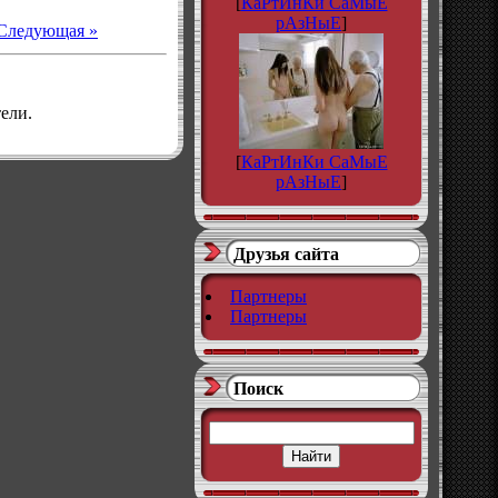
[
КаРтИнКи СаМыЕ
рАзНыЕ
]
Следующая »
ели.
[
КаРтИнКи СаМыЕ
рАзНыЕ
]
Друзья сайта
Партнеры
Партнеры
Поиск