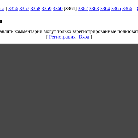
ая
|
3356
3357
3358
3359
3360
[
3361
]
3362
3363
3364
3365
3366
|
0
авлять комментарии могут только зарегистрированные пользоват
[
Регистрация
|
Вход
]