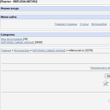
[
Портал - REFLEXA.NET.RU
]
Форма входа
Меню сайта
Главная страница
Статьи
Фотоальбом
Categories
Мои фотографии
[76]
КаРтИнКи СаМыЕ рАзНыЕ
[3630]
Главная
»
Фотоальбом
»
КаРтИнКи СаМыЕ рАзНыЕ
» reflexa.net.ru (3279)
Просмотреть ф