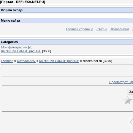
[
Портал - REFLEXA.NET.RU
]
Форма входа
Меню сайта
Главная страница
Статьи
Фотоальбом
Categories
Мои фотографии
[76]
КаРтИнКи СаМыЕ рАзНыЕ
[3630]
Главная
»
Фотоальбом
»
КаРтИнКи СаМыЕ рАзНыЕ
» reflexa.net.ru (3240)
Просмотреть ф