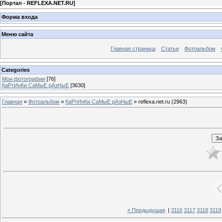
[
Портал - REFLEXA.NET.RU
]
Форма входа
Меню сайта
Главная страница
Статьи
Фотоальбом
Categories
Мои фотографии
[76]
КаРтИнКи СаМыЕ рАзНыЕ
[3630]
Главная
»
Фотоальбом
»
КаРтИнКи СаМыЕ рАзНыЕ
» reflexa.net.ru (2963)
« Предыдущая
|
3116
3117
3118
3119