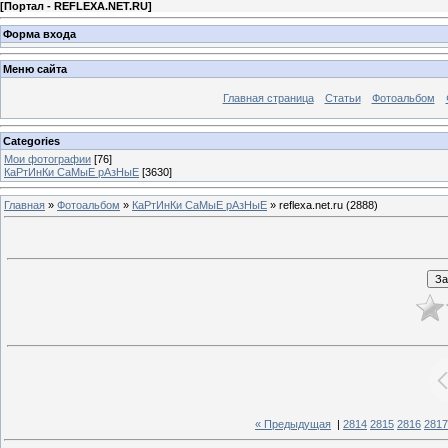
[
Портал - REFLEXA.NET.RU
]
Форма входа
Меню сайта
Главная страница
Статьи
Фотоальбом
Categories
Мои фотографии
[76]
КаРтИнКи СаМыЕ рАзНыЕ
[3630]
Главная
»
Фотоальбом
»
КаРтИнКи СаМыЕ рАзНыЕ
» reflexa.net.ru (2888)
« Предыдущая
|
2814
2815
2816
2817