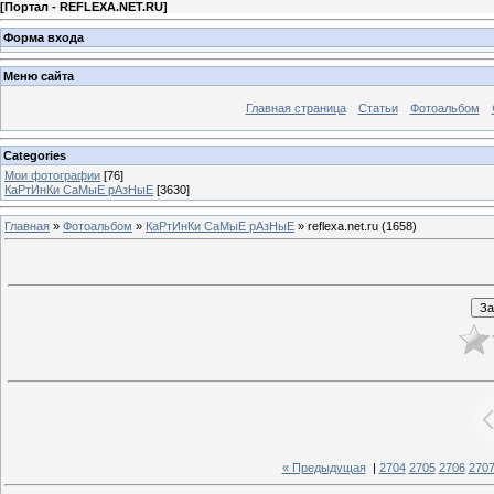
[
Портал - REFLEXA.NET.RU
]
Форма входа
Меню сайта
Главная страница
Статьи
Фотоальбом
Categories
Мои фотографии
[76]
КаРтИнКи СаМыЕ рАзНыЕ
[3630]
Главная
»
Фотоальбом
»
КаРтИнКи СаМыЕ рАзНыЕ
» reflexa.net.ru (1658)
« Предыдущая
|
2704
2705
2706
270