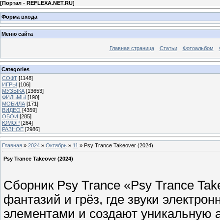
[
Портал - REFLEXA.NET.RU
]
Форма входа
Меню сайта
Главная страница
Статьи
Фотоальбом
Categories
СОФТ
[1148]
ИГРЫ
[106]
МУЗЫКА
[13653]
ФИЛЬМЫ
[190]
МОБИЛА
[171]
ВИДЕО
[4359]
ОБОИ
[285]
ЮМОР
[264]
РАЗНОЕ
[2986]
Главная
»
2024
»
Октябрь
»
11
» Psy Trance Takeover (2024)
Psy Trance Takeover (2024)
Сборник Psy Trance «Psy Trance Tak
фантазий и грёз, где звуки электро
элементами и создают уникальную 