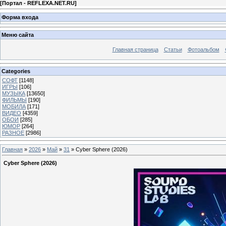
[
Портал - REFLEXA.NET.RU
]
Форма входа
Меню сайта
Главная страница
Статьи
Фотоальбом
Categories
СОФТ
[1148]
ИГРЫ
[106]
МУЗЫКА
[13650]
ФИЛЬМЫ
[190]
МОБИЛА
[171]
ВИДЕО
[4359]
ОБОИ
[285]
ЮМОР
[264]
РАЗНОЕ
[2986]
Главная
»
2026
»
Май
»
31
» Cyber Sphere (2026)
Cyber Sphere (2026)