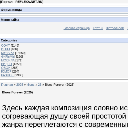
[
Портал - REFLEXA.NET.RU
]
Форма входа
Меню сайта
Главная страница
Статьи
Фотоальбом
Categories
СОФТ
[1148]
ИГРЫ
[106]
МУЗЫКА
[13650]
ФИЛЬМЫ
[190]
МОБИЛА
[171]
ВИДЕО
[4359]
ОБОИ
[285]
ЮМОР
[264]
РАЗНОЕ
[2986]
Главная
»
2025
»
Июнь
»
23
» Blues Forever (2025)
Blues Forever (2025)
Здесь каждая композиция словно ис
согревающая душу своей простотой 
жанра переплетаются с современны