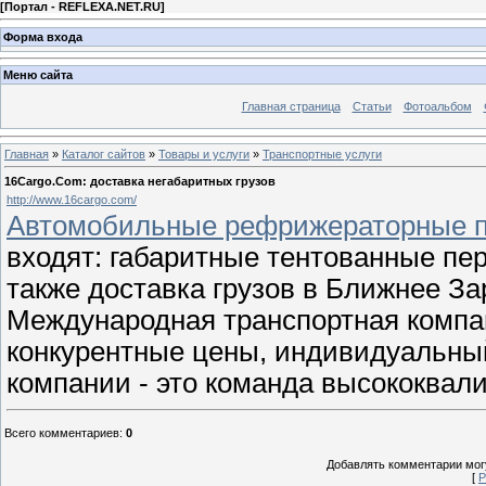
[
Портал - REFLEXA.NET.RU
]
Форма входа
Меню сайта
Главная страница
Статьи
Фотоальбом
Главная
»
Каталог сайтов
»
Товары и услуги
»
Транспортные услуги
16Cargo.Com: доставка негабаритных грузов
http://www.16cargo.com/
Автомобильные рефрижераторные пе
входят: габаритные тентованные пе
также доставка грузов в Ближнее За
Международная транспортная компа
конкурентные цены, индивидуальный
компании - это команда высококва
Всего комментариев
:
0
Добавлять комментарии могу
[
Р