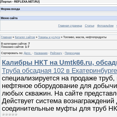
[
Портал - REFLEXA.NET.RU
]
Форма входа
Меню сайта
Главная страница
Статьи
Фотоальбом
Главная
»
Каталог сайтов
»
Товары и услуги
» Топливо, масла, нефтепродукты
В категории сайтов
:
7
Показано сайтов
:
1-7
Сортировать по
:
Дате
·
Названию
·
Рейтингу
·
Переходам
Калибры НКТ на Umtk66.ru, обса
Труба обсадная 102 в Екатеринбурге
специализируется на продаже труб,
нефтяное оборудование для добычи
любых скважин. На сайте представл
Действует система вознаграждений 
соединительные муфты для труб НК