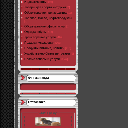
Недвижимость
[493]
Товары для спорта и отдыха
[5]
Оборудование производства
[186]
Топливо, масла, нефтепродукты
[7]
Оборудование сферы услуг
[1]
Одежда, обувь
[516]
Транспортные услуги
[426]
Подарки, украшения
[108]
Продукты питания, напитки
[210]
Хозяйственно-бытовые товары
[2]
Прочие товары и услуги
[3047]
Форма входа
Статистика
Статы pr-cy: