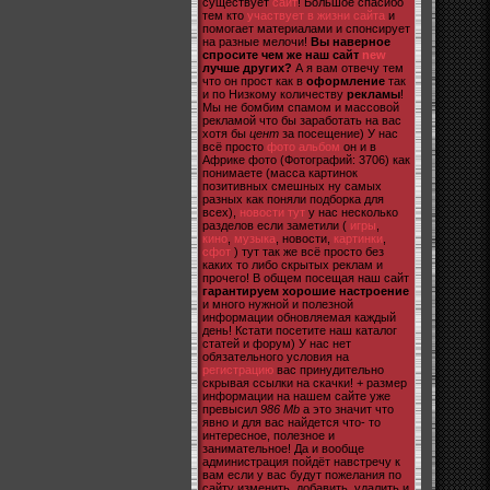
существует
сайт
! Большое спасибо
тем кто
участвует в жизни сайта
и
помогает материалами и спонсирует
на разные мелочи!
Вы наверное
спросите чем же наш сайт
new
лучше других?
А я вам отвечу тем
что он прост как в
оформление
так
и по Низкому количеству
рекламы
!
Мы не бомбим спамом и массовой
рекламой что бы заработать на вас
хотя бы
цент
за посещение) У нас
всё просто
фото альбом
он и в
Африке фото (Фотографий: 3706) как
понимаете (масса картинок
позитивных смешных ну самых
разных как поняли подборка для
всех),
новости тут
у нас несколько
разделов если заметили (
игры
,
кино
,
музыка
, новости,
картинки
,
сфот
) тут так же всё просто без
каких то либо скрытых реклам и
прочего! В общем посещая наш сайт
гарантируем хорошие настроение
и много нужной и полезной
информации обновляемая каждый
день! Кстати посетите наш каталог
статей и форум) У нас нет
обязательного условия на
регистрацию
вас принудительно
скрывая ссылки на скачки! + размер
информации на нашем сайте уже
превысил
986 Mb
а это значит что
явно и для вас найдется что- то
интересное, полезное и
занимательное! Да и вообще
администрация пойдёт навстречу к
вам если у вас будут пожелания по
сайту изменить, добавить, удалить и