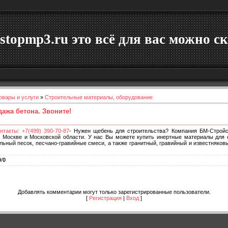
stopmp3.ru это всё для вас можно ск
овары и услуги
»
Строительные материалы, оборудование
дажа бетона. Звоните!
нтакты: +7(499) 390-70-87
- Нужен щебень для строительства? Компания БМ-Стройс
 Москве и Московской области. У нас Вы можете купить инертные материалы для с
ьный песок, песчано-гравийные смеси, а также гранитный, гравийный и известняков
0
/
0
Добавлять комментарии могут только зарегистрированные пользователи.
[
Регистрация
|
Вход
]