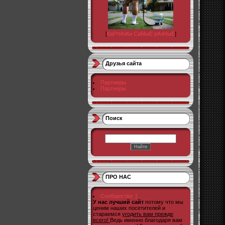
[
КаРтИнКи СаМыЕ рАзНыЕ
]
Друзья сайта
Партнеры
Партнеры
Поиск
ПРО НАС
Сообщество :)
У нас лучший сайт
потому что мы
ценим наших посетителей и
стараемся
угодить вам прежде
всего!
Ведь именно благодаря вам