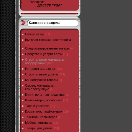
..::Гороскоп::..
ДОСТУП "PDA"
Категории раздела
Cфера услуг
[18]
Бытовая техника, электроника
[366]
Специализированные товары
[0]
Средства и услуги связи
[10]
Строительные материалы,
оборудование
[983]
Интернет-магазины
[280]
Строительные услуги
[603]
Канцелярские товары
[3]
Сырье, материалы,
комплектующие
[2]
Книги, печатная продукция
[8]
Компьютеры, оргтехника
[25]
Тара и упаковка
[20]
Косметика, парфюмерия
[210]
Текстиль, галантерея
[11]
Мебель, интерьер
[387]
Товары для детей
[136]