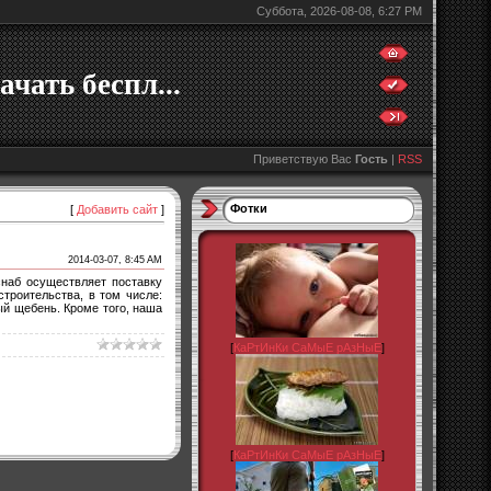
Суббота, 2026-08-08, 6:27 PM
ачать беспл...
Приветствую Вас
Гость
|
RSS
Фотки
[
Добавить сайт
]
2014-03-07, 8:45 AM
наб осуществляет поставку
троительства, в том числе:
ый щебень. Кроме того, наша
[
КаРтИнКи СаМыЕ рАзНыЕ
]
[
КаРтИнКи СаМыЕ рАзНыЕ
]