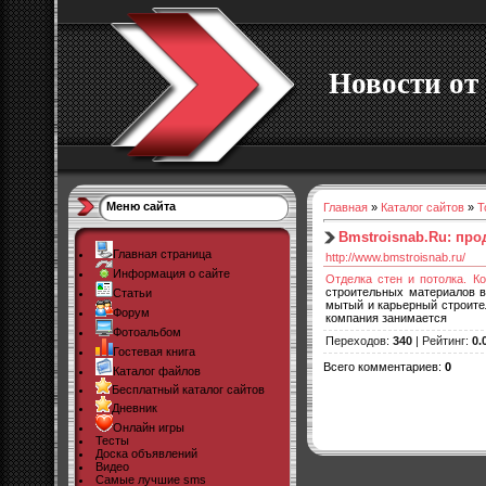
Новости от 
Меню сайта
Главная
»
Каталог сайтов
»
Т
Bmstroisnab.Ru: про
Главная страница
http://www.bmstroisnab.ru/
Информация о сайте
Отделка стен и потолка. Ко
строительных материалов в
Статьи
мытый и карьерный строител
Форум
компания занимается
Фотоальбом
Переходов
:
340
|
Рейтинг
:
0.
Гостевая книга
Всего комментариев
:
0
Каталог файлов
Бесплатный каталог сайтов
Дневник
Онлайн игры
Тесты
Доска объявлений
Видео
Самые лучшие sms