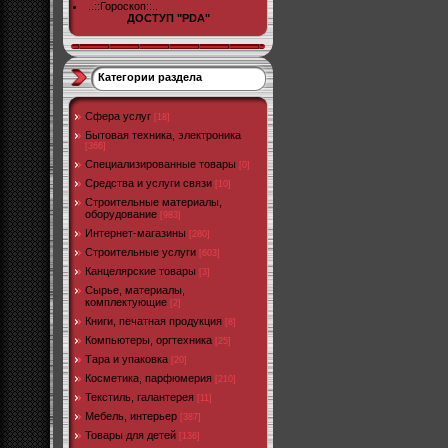
..::Гороскоп::..
ДОСТУП "PDA"
Категории раздела
Cфера услуг
[18]
Бытовая техника, электроника
[366]
Специализированные товары
[0]
Средства и услуги связи
[10]
Строительные материалы,
оборудование
[983]
Интернет-магазины
[280]
Строительные услуги
[603]
Канцелярские товары
[3]
Сырье, материалы,
комплектующие
[2]
Книги, печатная продукция
[8]
Компьютеры, оргтехника
[25]
Тара и упаковка
[20]
Косметика, парфюмерия
[210]
Текстиль, галантерея
[11]
Мебель, интерьер
[387]
Товары для детей
[136]