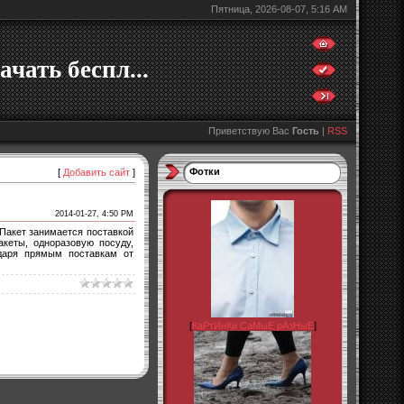
Пятница, 2026-08-07, 5:16 AM
ачать беспл...
Приветствую Вас
Гость
|
RSS
Фотки
[
Добавить сайт
]
2014-01-27, 4:50 PM
иПакет занимается поставкой
акеты, одноразовую посуду,
одаря прямым поставкам от
[
КаРтИнКи СаМыЕ рАзНыЕ
]