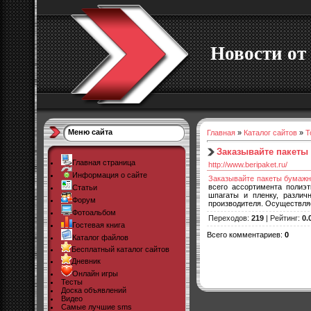
Новости от 
Меню сайта
Главная
»
Каталог сайтов
»
Т
Заказывайте пакеты
Главная страница
http://www.beripaket.ru/
Информация о сайте
Заказывайте пакеты бумаж
всего ассортимента полиэт
Статьи
шпагаты и пленку, различ
Форум
производителя. Осуществл
Фотоальбом
Переходов
:
219
|
Рейтинг
:
0.
Гостевая книга
Всего комментариев
:
0
Каталог файлов
Бесплатный каталог сайтов
Дневник
Онлайн игры
Тесты
Доска объявлений
Видео
Самые лучшие sms