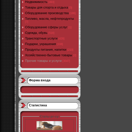
Недвижимость
[493]
Товары для спорта и отдыха
[5]
Оборудование производства
[186]
Топливо, масла, нефтепродукты
[7]
Оборудование сферы услуг
[1]
Одежда, обувь
[516]
Транспортные услуги
[426]
Подарки, украшения
[108]
Продукты питания, напитки
[210]
Хозяйственно-бытовые товары
[2]
Прочие товары и услуги
[3047]
Форма входа
Статистика
Статы pr-cy: