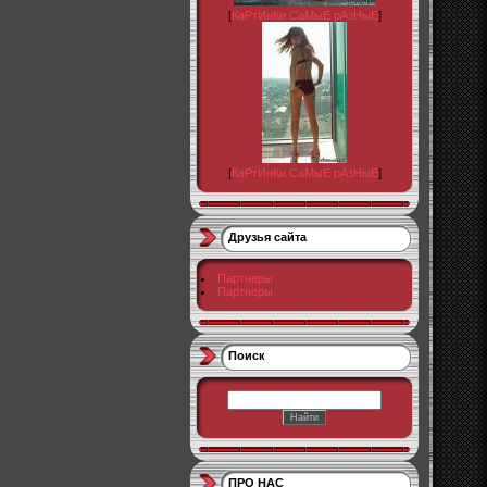
[
КаРтИнКи СаМыЕ рАзНыЕ
]
[
КаРтИнКи СаМыЕ рАзНыЕ
]
Друзья сайта
Партнеры
Партнеры
Поиск
ПРО НАС