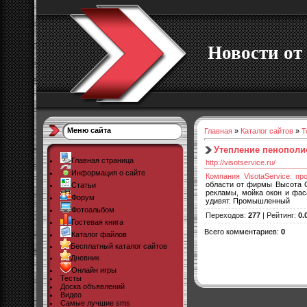
Новости от 
Меню сайта
Главная
»
Каталог сайтов
»
Т
Утепление пенополи
Главная страница
http://visotservice.ru/
Информация о сайте
Компания VisotaService: 
области от фирмы Высота С
Статьи
рекламы, мойка окон и фаса
Форум
удивят. Промышленный
Фотоальбом
Переходов
:
277
|
Рейтинг
:
0.
Гостевая книга
Всего комментариев
:
0
Каталог файлов
Бесплатный каталог сайтов
Дневник
Онлайн игры
Тесты
Доска объявлений
Видео
Самые лучшие sms