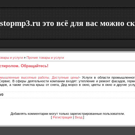
stopmp3.ru это всё для вас можно ск
овары и услуги
»
Прочие товары и услуги
стиролом. Обращайтесь!
промышленные высотные работы. Доступные цены!
- Услуги в области промышленног
ервис. В сферы деятельности компании входят: утепление и ремонт фасадов, герм
дов, а также очистка крыш от снега, Дед мороз в окно, цветы в окно и другие ус
0
/
0
Добавлять комментарии могут только зарегистрированные пользователи.
[
Регистрация
|
Вход
]