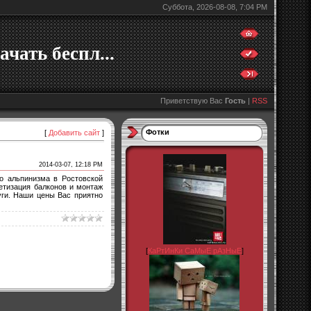
Суббота, 2026-08-08, 7:04 PM
ачать беспл...
Приветствую Вас
Гость
|
RSS
Фотки
[
Добавить сайт
]
2014-03-07, 12:18 PM
о альпинизма в Ростовской
етизация балконов и монтаж
луги. Наши цены Вас приятно
[
КаРтИнКи СаМыЕ рАзНыЕ
]