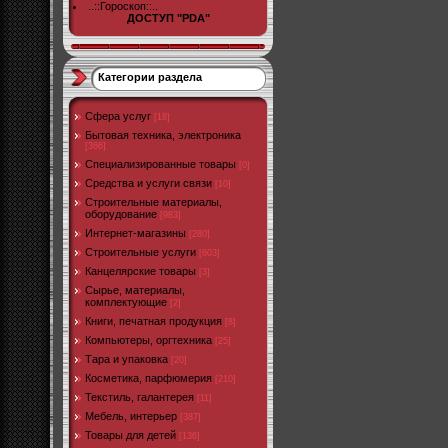
..::Гороскоп::..
ДОСТУП "PDA"
Категории раздела
Cфера услуг
[18]
Бытовая техника, электроника
[366]
Специализированные товары
[0]
Средства и услуги связи
[10]
Строительные материалы,
оборудование
[983]
Интернет-магазины
[280]
Строительные услуги
[603]
Канцелярские товары
[3]
Сырье, материалы,
комплектующие
[2]
Книги, печатная продукция
[8]
Компьютеры, оргтехника
[25]
Тара и упаковка
[20]
Косметика, парфюмерия
[210]
Текстиль, галантерея
[11]
Мебель, интерьер
[387]
Товары для детей
[136]