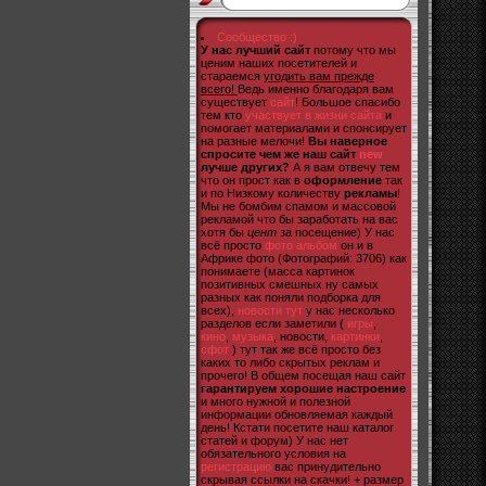
Сообщество :)
У нас лучший сайт
потому что мы
ценим наших посетителей и
стараемся
угодить вам прежде
всего!
Ведь именно благодаря вам
существует
сайт
! Большое спасибо
тем кто
участвует в жизни сайта
и
помогает материалами и спонсирует
на разные мелочи!
Вы наверное
спросите чем же наш сайт
new
лучше других?
А я вам отвечу тем
что он прост как в
оформление
так
и по Низкому количеству
рекламы
!
Мы не бомбим спамом и массовой
рекламой что бы заработать на вас
хотя бы
цент
за посещение) У нас
всё просто
фото альбом
он и в
Африке фото (Фотографий: 3706) как
понимаете (масса картинок
позитивных смешных ну самых
разных как поняли подборка для
всех),
новости тут
у нас несколько
разделов если заметили (
игры
,
кино
,
музыка
, новости,
картинки
,
сфот
) тут так же всё просто без
каких то либо скрытых реклам и
прочего! В общем посещая наш сайт
гарантируем хорошие настроение
и много нужной и полезной
информации обновляемая каждый
день! Кстати посетите наш каталог
статей и форум) У нас нет
обязательного условия на
регистрацию
вас принудительно
скрывая ссылки на скачки! + размер