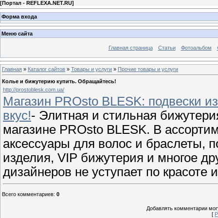
[
Портал - REFLEXA.NET.RU
]
Форма входа
Меню сайта
Главная страница
Статьи
Фотоальбом
Главная
»
Каталог сайтов
»
Товары и услуги
»
Прочие товары и услуги
Колье и бижутерию купить. Обращайтесь!
http://prostoblesk.com.ua/
Магазин PROsto BLESK: подвески из
вкус!
- Элитная и стильная бижутери
магазине PROsto BLESK. В ассортим
аксессуары для волос и браслеты, 
изделия, VIP бижутерия и многое др
дизайнеров не уступает по красоте 
Всего комментариев
:
0
Добавлять комментарии могу
[
Р