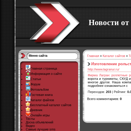
Новости от 
Меню сайта
Главная
»
Каталог сайтов
»
Т
Изготовление рольст
Главная страница
http://www.lagranur.ru/
Информация о сайте
Фирма Лагран: роллетные р
ворота и турникеты, СКУД 
Статьи
многое другое. Наша комп
Форум
подробнее ознакомиться с
Фотоальбом
Переходов
:
203
|
Рейтинг
:
0.
Гостевая книга
Всего комментариев
:
0
Каталог файлов
Бесплатный каталог сайтов
Дневник
Онлайн игры
Тесты
Доска объявлений
Видео
Самые лучшие sms