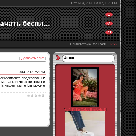
Пятница, 2026-08-07, 1:25 PM
ачать беспл...
Приветствую Вас
Гость
|
RSS
Фотки
[
Добавить сайт
]
2014-02-12, 6:21 AM
ассортименте представлены:
нные парковочные системы и
 На нашем сайте Вы можете
[
КаРтИнКи СаМыЕ рАзНыЕ
]