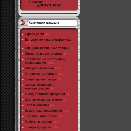
..::Гороскоп::..
ДОСТУП "PDA"
Категории раздела
Cфера услуг
[18]
Бытовая техника, электроника
[366]
Специализированные товары
[0]
Средства и услуги связи
[10]
Строительные материалы,
оборудование
[983]
Интернет-магазины
[280]
Строительные услуги
[603]
Канцелярские товары
[3]
Сырье, материалы,
комплектующие
[2]
Книги, печатная продукция
[8]
Компьютеры, оргтехника
[25]
Тара и упаковка
[20]
Косметика, парфюмерия
[210]
Текстиль, галантерея
[11]
Мебель, интерьер
[387]
Товары для детей
[136]