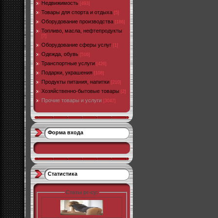
Недвижимость
[493]
Товары для спорта и отдыха
[5]
Оборудование производства
[186]
Топливо, масла, нефтепродукты
[7]
Оборудование сферы услуг
[1]
Одежда, обувь
[516]
Транспортные услуги
[426]
Подарки, украшения
[108]
Продукты питания, напитки
[210]
Хозяйственно-бытовые товары
[2]
Прочие товары и услуги
[3047]
Форма входа
Статистика
Статы pr-cy: