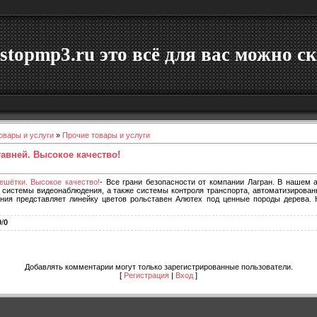
stopmp3.ru это всё для вас можно ск
овары и услуги
»
Прочие товары и услуги
авней. Высокое качество!
ешётки. Высокое качество!
- Все грани безопасности от компании Лагран. В нашем 
и системы видеонаблюдения, а также системы контроля транспорта, автоматизирова
ания представляет линейку цветов рольставен Алютех под ценные породы дерева.
0
/
0
Добавлять комментарии могут только зарегистрированные пользователи.
[
Регистрация
|
Вход
]