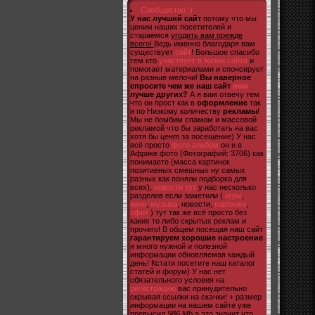
Сообщество :)
У нас лучший сайт
потому что мы
ценим наших посетителей и
стараемся
угодить вам прежде
всего!
Ведь именно благодаря вам
существует
сайт
! Большое спасибо
тем кто
участвует в жизни сайта
и
помогает материалами и спонсирует
на разные мелочи!
Вы наверное
спросите чем же наш сайт
new
лучше других?
А я вам отвечу тем
что он прост как в
оформление
так
и по Низкому количеству
рекламы
!
Мы не бомбим спамом и массовой
рекламой что бы заработать на вас
хотя бы
цент
за посещение) У нас
всё просто
фото альбом
он и в
Африке фото (Фотографий: 3706) как
понимаете (масса картинок
позитивных смешных ну самых
разных как поняли подборка для
всех),
новости тут
у нас несколько
разделов если заметили (
игры
,
кино
,
музыка
, новости,
картинки
,
сфот
) тут так же всё просто без
каких то либо скрытых реклам и
прочего! В общем посещая наш сайт
гарантируем хорошие настроение
и много нужной и полезной
информации обновляемая каждый
день! Кстати посетите наш каталог
статей и форум) У нас нет
обязательного условия на
регистрацию
вас принудительно
скрывая ссылки на скачки! + размер
информации на нашем сайте уже
превысил
986 Mb
а это значит что