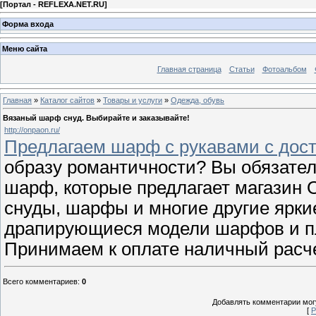
[
Портал - REFLEXA.NET.RU
]
Форма входа
Меню сайта
Главная страница
Статьи
Фотоальбом
Главная
»
Каталог сайтов
»
Товары и услуги
»
Одежда, обувь
Вязаный шарф снуд. Выбирайте и заказывайте!
http://onpaon.ru/
Предлагаем шарф с рукавами с дост
образу романтичности? Вы обязател
шарф, которые предлагает магазин O
снуды, шарфы и многие другие яркие
драпирующиеся модели шарфов и пл
Принимаем к оплате наличный расче
Всего комментариев
:
0
Добавлять комментарии могу
[
Р