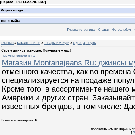
[
Портал - REFLEXA.NET.RU
]
Форма входа
Меню сайта
Главная страница
Статьи
Фотоальбом
Главная
»
Каталог сайтов
»
Товары и услуги
»
Одежда, обувь
Серые джинсы женские. Покупайте у нас!
http://montanajeans.ru/
Магазин Montanajeans.Ru: джинсы м
отменного качества, как во времен
специализируется на продаже попу
Кроме того, в ассортименте нашего
Америки и других стран. Заказывай
известных брендов, в том числе: Дас
Всего комментариев
:
0
Добавлять комментарии могу
[
Р