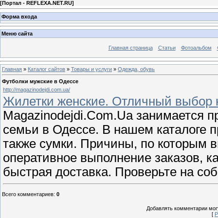
[
Портал - REFLEXA.NET.RU
]
Форма входа
Меню сайта
Главная страница
Статьи
Фотоальбом
Главная
»
Каталог сайтов
»
Товары и услуги
»
Одежда, обувь
Футболки мужские в Одессе
http://magazinodejdi.com.ua/
Жилетки женские. Отличный выбор н
Magazinodejdi.Com.Ua занимается п
семьи в Одессе. В нашем каталоге п
также сумки. Причины, по которым 
оперативное выполнение заказов, к
быстрая доставка. Проверьте на соб
Всего комментариев
:
0
Добавлять комментарии могу
[
Р