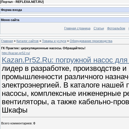
[
Портал - REFLEXA.NET.RU
]
Форма входа
Меню сайта
Главная страница
Статьи
Фотоальбом
Главная
»
Каталог сайтов
»
Товары и услуги
»
Оборудование производства
ГК Практик: циркуляционные насосы. Обращайтесь!
http://kazan.pr52.ru/
Kazan.Pr52.Ru: погружной насос дл
лидер в разработке, производстве и
промышленности различного назнач
электроэнергией. В каталоге наше
насосы, комплексные инженерные р
вентиляторы, а также кабельно-пров
Шкафы
Всего комментариев
:
0