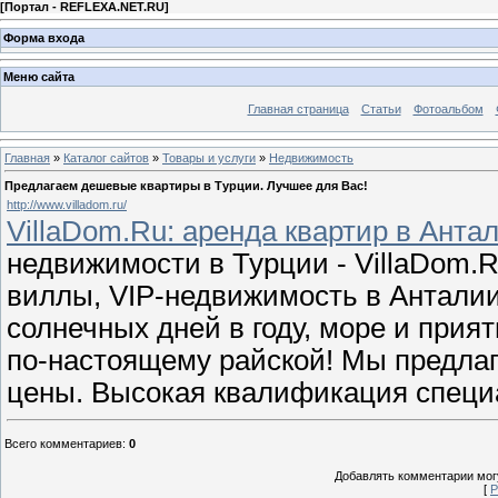
[
Портал - REFLEXA.NET.RU
]
Форма входа
Меню сайта
Главная страница
Статьи
Фотоальбом
Главная
»
Каталог сайтов
»
Товары и услуги
»
Недвижимость
Предлагаем дешевые квартиры в Турции. Лучшее для Вас!
http://www.villadom.ru/
VillaDom.Ru: аренда квартир в Антал
недвижимости в Турции - VillaDom.
виллы, VIP-недвижимость в Анталии 
солнечных дней в году, море и при
по-настоящему райской! Мы предла
цены. Высокая квалификация специ
Всего комментариев
:
0
Добавлять комментарии могу
[
Р