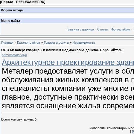
[
Портал - REFLEXA.NET.RU
]
Форма входа
Меню сайта
Главная страница
Статьи
Фотоальбом
Главная
»
Каталог сайтов
»
Товары и услуги
»
Недвижимость
ООО Металер: квартиры в ближнем Подмосковье дешево. Обращайтесь!
http://metaler.org/
Архитектурное проектирование здани
Металер предоставляет услуги в обл
обслуживания жилых комплексов в 
специалисты компании уже многие г
главное, доступные практически вс
является оснащение жилья соврем
Всего комментариев
:
0
Добавлять комментарии могу
[
Р