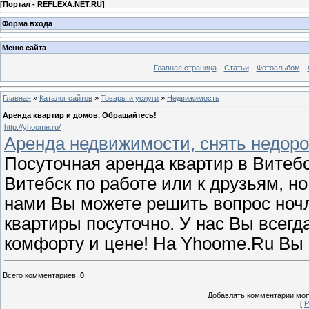
[
Портал - REFLEXA.NET.RU
]
Форма входа
Меню сайта
Главная страница
Статьи
Фотоальбом
Главная
»
Каталог сайтов
»
Товары и услуги
»
Недвижимость
Аренда квартир и домов. Обращайтесь!
http://yhoome.ru/
Аренда недвижимости, снять недорог
Посуточная аренда квартир в Витебс
Витебск по работе или к друзьям, но
нами Вы можете решить вопрос ноч
квартиры посуточно. У нас Вы всегда
комфорту и цене! На Yhoome.Ru Вы 
Всего комментариев
:
0
Добавлять комментарии могу
[
Р