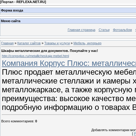
[
Портал - REFLEXA.NET.RU
]
Форма входа
Меню сайта
Главная страница
Статьи
Фотоальбом
Главная
»
Каталог сайтов
»
Товары и услуги
»
Мебель, интерьер
Шкафы металлические для документов. Покупайте у нас!
http://corpsplus.ru/metallicheskaja-mebel.html
Компания Корпус Плюс: металличес
Плюс продает металлическую мебел
металлические стеллажи и камеры х
металлокаркасе, а также корпусную
преимущества: высокое качество ме
подробную информацию о товарах В
Всего комментариев
:
0
Добавлять комментарии могу
[
Р