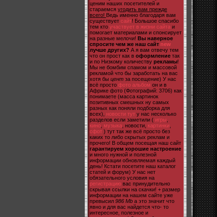
ценим наших посетителей и
стараемся
угодить вам прежде
всего!
Ведь именно благодаря вам
существует
сайт
! Большое спасибо
тем кто
участвует в жизни сайта
и
помогает материалами и спонсирует
на разные мелочи!
Вы наверное
спросите чем же наш сайт
new
лучше других?
А я вам отвечу тем
что он прост как в
оформление
так
и по Низкому количеству
рекламы
!
Мы не бомбим спамом и массовой
рекламой что бы заработать на вас
хотя бы
цент
за посещение) У нас
всё просто
фото альбом
он и в
Африке фото (Фотографий: 3706) как
понимаете (масса картинок
позитивных смешных ну самых
разных как поняли подборка для
всех),
новости тут
у нас несколько
разделов если заметили (
игры
,
кино
,
музыка
, новости,
картинки
,
сфот
) тут так же всё просто без
каких то либо скрытых реклам и
прочего! В общем посещая наш сайт
гарантируем хорошие настроение
и много нужной и полезной
информации обновляемая каждый
день! Кстати посетите наш каталог
статей и форум) У нас нет
обязательного условия на
регистрацию
вас принудительно
скрывая ссылки на скачки! + размер
информации на нашем сайте уже
превысил
986 Mb
а это значит что
явно и для вас найдется что- то
интересное, полезное и