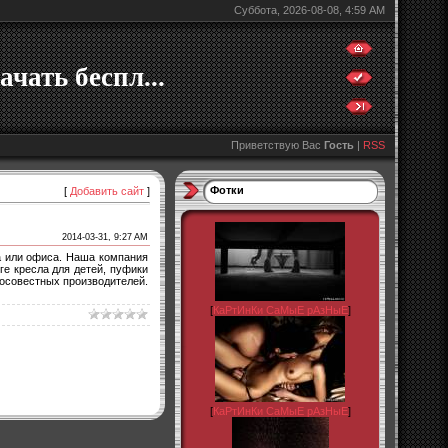
Суббота, 2026-08-08, 4:59 AM
ачать беспл...
Приветствую Вас
Гость
|
RSS
Фотки
[
Добавить сайт
]
2014-03-31, 9:27 AM
а или офиса. Наша компания
ге кресла для детей, пуфики
росовестных производителей.
[
КаРтИнКи СаМыЕ рАзНыЕ
]
[
КаРтИнКи СаМыЕ рАзНыЕ
]