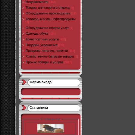
Недвижимость
[493]
Товары для спорта и отдыха
[5]
Оборудование производства
[186]
Топливо, масла, нефтепродукты
[7]
Оборудование сферы услуг
[1]
Одежда, обувь
[516]
Транспортные услуги
[426]
Подарки, украшения
[108]
Продукты питания, напитки
[210]
Хозяйственно-бытовые товары
[2]
Прочие товары и услуги
[3047]
Форма входа
Статистика
Статы pr-cy: