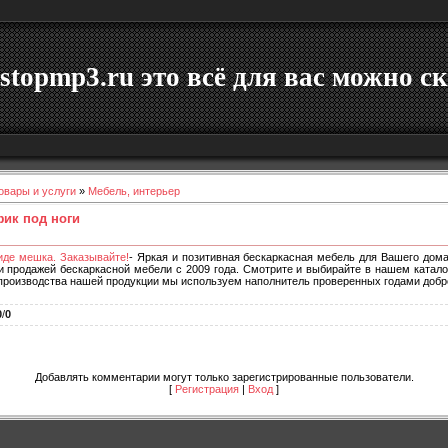
stopmp3.ru это всё для вас можно ск
овары и услуги
»
Мебель, интерьер
фик под ноги
иде мешка. Заказывайте!
- Яркая и позитивная бескаркасная мебель для Вашего дом
 продажей бескаркасной мебели с 2009 года. Смотрите и выбирайте в нашем катало
я производства нашей продукции мы используем наполнитель проверенных годами доб
0
/
0
Добавлять комментарии могут только зарегистрированные пользователи.
[
Регистрация
|
Вход
]