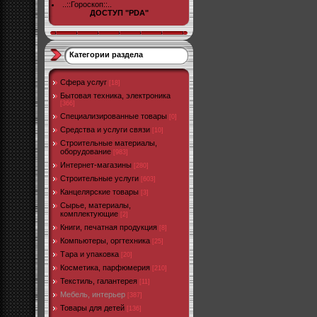
..::Гороскоп::..
ДОСТУП "PDA"
Категории раздела
Cфера услуг
[18]
Бытовая техника, электроника
[366]
Специализированные товары
[0]
Средства и услуги связи
[10]
Строительные материалы,
оборудование
[983]
Интернет-магазины
[280]
Строительные услуги
[603]
Канцелярские товары
[3]
Сырье, материалы,
комплектующие
[2]
Книги, печатная продукция
[8]
Компьютеры, оргтехника
[25]
Тара и упаковка
[20]
Косметика, парфюмерия
[210]
Текстиль, галантерея
[11]
Мебель, интерьер
[387]
Товары для детей
[136]