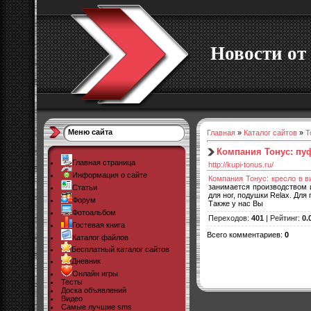
Новости от 
Меню сайта
Главная
»
Каталог сайтов
»
Т
Компания Тонус: пу
Главная страница
http://kupi-tonus.ru/
Информация о сайте
Компания Тонус: кресло в в
занимается производством и
Статьи
для ног, подушки Relax. Дл
Форум
Также у нас Вы
Фотоальбом
Переходов
:
401
|
Рейтинг
:
0.
Гостевая книга
Всего комментариев
:
0
Каталог файлов
Бесплатный каталог сайтов
Дневник
Онлайн игры
Тесты
Доска объявлений
Видео
Самые лучшие sms