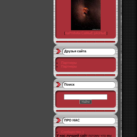
[
КаРтИнКи СаМыЕ рАзНыЕ
]
Друзья сайта
Партнеры
Партнеры
Поиск
ПРО НАС
Сообщество :)
У нас лучший сайт
потому что мы