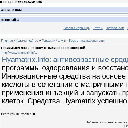
[
Портал - REFLEXA.NET.RU
]
Форма входа
Меню сайта
Главная страница
Статьи
Фотоальбом
Главная
»
Каталог сайтов
»
Товары и услуги
»
Косметика, парфюмерия
Предлагаем дневной крем с гиалуроновой кислотой
http://www.hyamatrix.info/
Hyamatrix.Info: антивозрастные сред
программы оздоровления и восстанов
Инновационные средства на основе
кислоты в сочетании с матричными 
применения инъекций и запускать п
клеток. Средства Hyamatrix успешн
Всего комментариев
:
0
Добавлять комментарии могу
[
Р