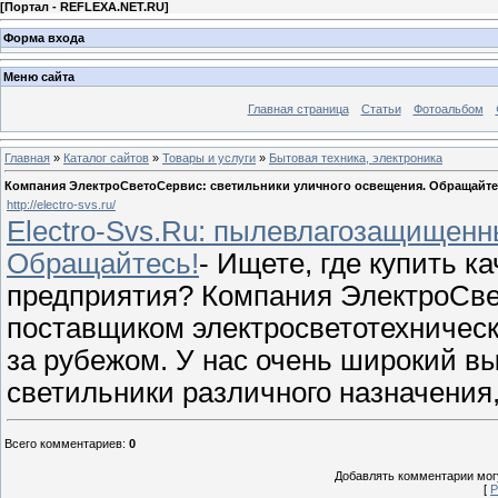
[
Портал - REFLEXA.NET.RU
]
Форма входа
Меню сайта
Главная страница
Статьи
Фотоальбом
Главная
»
Каталог сайтов
»
Товары и услуги
»
Бытовая техника, электроника
Компания ЭлектроСветоСервис: светильники уличного освещения. Обращайте
http://electro-svs.ru/
Electro-Svs.Ru: пылевлагозащищен
Обращайтесь!
- Ищете, где купить к
предприятия? Компания ЭлектроСв
поставщиком электросветотехническ
за рубежом. У нас очень широкий вы
светильники различного назначени
Всего комментариев
:
0
Добавлять комментарии могу
[
Р