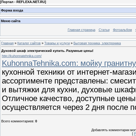
[
Портал - REFLEXA.NET.RU
]
Форма входа
Меню сайта
Главная страница
Статьи
Фотоальбом
Главная
»
Каталог сайтов
»
Товары и услуги
»
Бытовая техника, электроника
Духовой шкаф электрический купить. Разумные цены!
http://kuhonnatehnika.com/
KuhonnaTehnika.com: мойку гранитну
кухонной техники от интернет-магаз
ассортименте представлены: смесит
и вытяжки для кухни, духовые шкафы
Отличное качество, доступные цены
осуществляется через 2 дня после 
Всего комментариев
:
0
Добавлять комментарии могу
[
Р