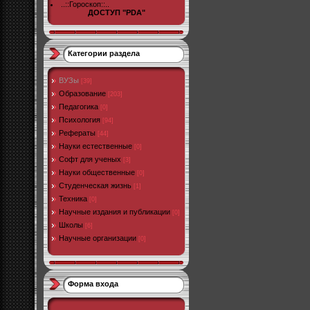
..::Гороскоп::..
ДОСТУП "PDA"
Категории раздела
ВУЗы
[39]
Образование
[203]
Педагогика
[0]
Психология
[94]
Рефераты
[44]
Науки естественные
[0]
Софт для ученых
[3]
Науки общественные
[0]
Студенческая жизнь
[1]
Техника
[0]
Научные издания и публикации
[0]
Школы
[6]
Научные организации
[0]
Форма входа