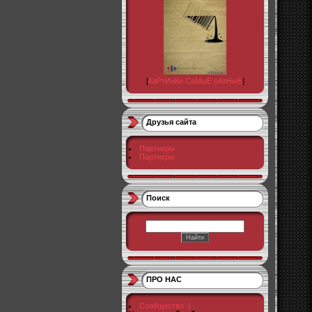
[
КаРтИнКи СаМыЕ рАзНыЕ
]
Друзья сайта
Партнеры
Партнеры
Поиск
ПРО НАС
Сообщество :)