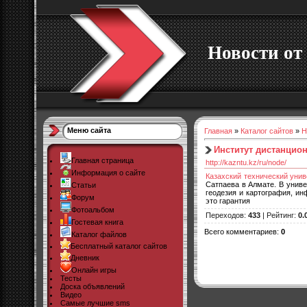
Новости от 
Меню сайта
Главная
»
Каталог сайтов
»
Н
Институт дистанцио
Главная страница
http://kazntu.kz/ru/node/
Информация о сайте
Казахский технический унив
Сатпаева в Алмате. В униве
Статьи
геодезия и картография, и
Форум
это гарантия
Фотоальбом
Переходов
:
433
|
Рейтинг
:
0.
Гостевая книга
Всего комментариев
:
0
Каталог файлов
Бесплатный каталог сайтов
Дневник
Онлайн игры
Тесты
Доска объявлений
Видео
Самые лучшие sms