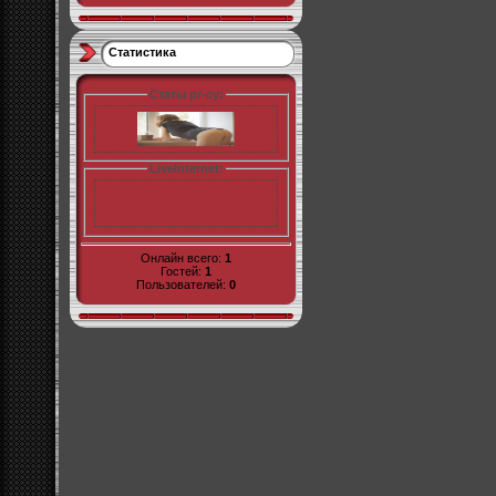
Статистика
Статы pr-cy:
LiveInternet:
Онлайн всего:
1
Гостей:
1
Пользователей:
0