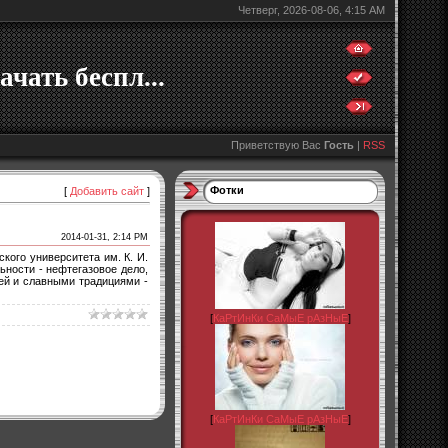
Четверг, 2026-08-06, 4:15 AM
ачать беспл...
Приветствую Вас
Гость
|
RSS
Фотки
[
Добавить сайт
]
2014-01-31, 2:14 PM
кого университета им. К. И.
ьности - нефтегазовое дело,
ей и славными традициями -
[
КаРтИнКи СаМыЕ рАзНыЕ
]
[
КаРтИнКи СаМыЕ рАзНыЕ
]