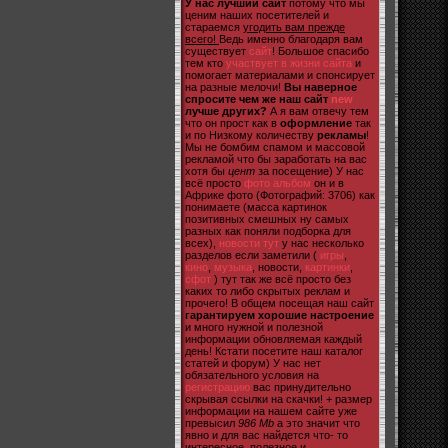
У нас лучший сайт
потому что мы
ценим наших посетителей и
стараемся
угодить вам прежде
всего!
Ведь именно благодаря вам
существует
сайт
! Большое спасибо
тем кто
участвует в жизни сайта
и
помогает материалами и спонсирует
на разные мелочи!
Вы наверное
спросите чем же наш сайт
new
лучше других?
А я вам отвечу тем
что он прост как в
оформление
так
и по Низкому количеству
рекламы
!
Мы не бомбим спамом и массовой
рекламой что бы заработать на вас
хотя бы
цент
за посещение) У нас
всё просто
фото альбом
он и в
Африке фото (Фотографий: 3706) как
понимаете (масса картинок
позитивных смешных ну самых
разных как поняли подборка для
всех),
новости тут
у нас несколько
разделов если заметили (
игры
,
кино
,
музыка
, новости,
картинки
,
сфот
) тут так же всё просто без
каких то либо скрытых реклам и
прочего! В общем посещая наш сайт
гарантируем хорошие настроение
и много нужной и полезной
информации обновляемая каждый
день! Кстати посетите наш каталог
статей и форум) У нас нет
обязательного условия на
регистрацию
вас принудительно
скрывая ссылки на скачки! + размер
информации на нашем сайте уже
превысил
986 Mb
а это значит что
явно и для вас найдется что- то
интересное, полезное и