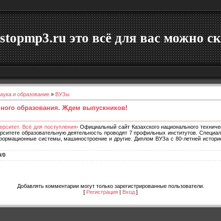
stopmp3.ru это всё для вас можно ск
аука и образование
»
ВУЗы
нного образования. Ждем выпускников!
ерситет. Всё для поступления
- Официальный сайт Казахского национального техничес
рситете образовательную деятельность проводят 7 профильных институтов. Специал
нформационные системы, машиностроение и другие. Диплом ВУЗа с 80-летней истори
0
/
0
Добавлять комментарии могут только зарегистрированные пользователи.
[
Регистрация
|
Вход
]