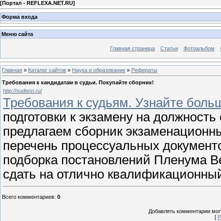
[
Портал - REFLEXA.NET.RU
]
Форма входа
Меню сайта
Главная страница
Статьи
Фотоальбом
Главная
»
Каталог сайтов
»
Наука и образование
»
Рефераты
Требования к кандидатам в судьи. Покупайте сборник!
http://sudtest.ru/
Требования к судьям. Узнайте боль
подготовки к экзамену на должность
предлагаем сборник экзаменационны
перечень процессуальных документо
подборка постановлений Пленума В
сдать на отлично квалификационный
Всего комментариев
:
0
Добавлять комментарии могу
[
Р