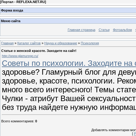
[
Портал - REFLEXA.NET.RU
]
Форма входа
Меню сайта
Главная страница
Статьи
Фотоальбом
Главная
»
Каталог сайтов
»
Наука и образование
»
Психология
Статьи о женской красоте. Заходите на сайт!
http://www.glamurego.ru/
Советы по психологии. Заходите на 
здоровье? Гламурный блог для девуш
здоровье, красоте, психологии. Реко
много всего интересного! Темы стат
Чулки - атрибут Вашей сексуальнос
без труда найдете нужную информа
Всего комментариев
:
0
Добавлять комментарии могу
[
Р