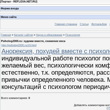
[
Портал - REFLEXA.NET.RU
]
Форма входа
Меню сайта
Главная страница
Статьи
Фотоальбом
Главная
»
Каталог сайтов
»
Наука и образование
»
Психология
Psiholog2000.ru: худемм вместе, снижение веса
http://psiholog2000.ru/19.html
Анорексия, похудей вместе с психол
индивидуальной работе психолог по
желаемый вес, психологически комфо
естественно, т.к. определяются, р
привычки определенного человека.
консультаций с психологом периодич
Всего комментариев
:
0
Добавлять комментарии могу
[
Р