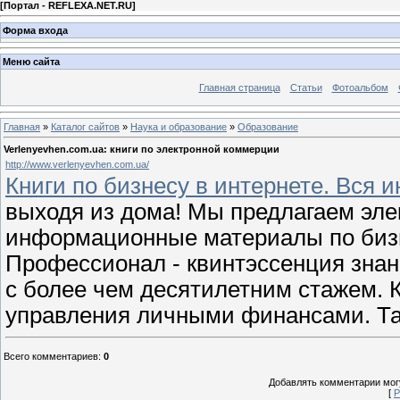
[
Портал - REFLEXA.NET.RU
]
Форма входа
Меню сайта
Главная страница
Статьи
Фотоальбом
Главная
»
Каталог сайтов
»
Наука и образование
»
Образование
Verlenyevhen.com.ua: книги по электронной коммерции
http://www.verlenyevhen.com.ua/
Книги по бизнесу в интернете. Вся 
выходя из дома! Мы предлагаем элек
информационные материалы по бизне
Профессионал - квинтэссенция знан
с более чем десятилетним стажем. 
управления личными финансами. Та
Всего комментариев
:
0
Добавлять комментарии могу
[
Р