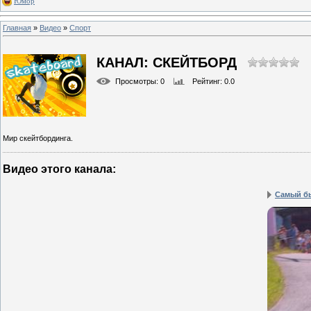
Юмор
Главная
»
Видео
»
Спорт
КАНАЛ: СКЕЙТБОРД
Просмотры
: 0
Рейтинг
: 0.0
Мир скейтбординга.
Видео этого канала
:
Самый б