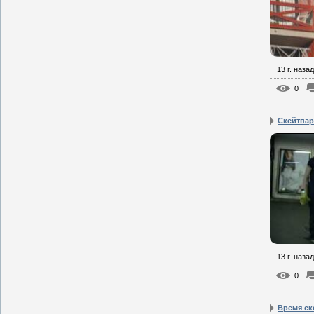
13 г. назад
0
Скейтпар
13 г. назад
0
Время ск