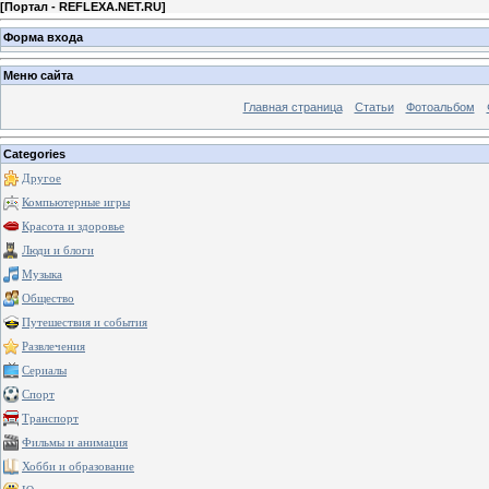
[
Портал - REFLEXA.NET.RU
]
Форма входа
Меню сайта
Главная страница
Статьи
Фотоальбом
Categories
Другое
Компьютерные игры
Красота и здоровье
Люди и блоги
Музыка
Общество
Путешествия и события
Развлечения
Сериалы
Спорт
Транспорт
Фильмы и анимация
Хобби и образование