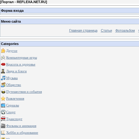
[
Портал - REFLEXA.NET.RU
]
Форма входа
Меню сайта
Главная страница
Статьи
Фотоальбом
Categories
Другое
Компьютерные игры
Красота и здоровье
Люди и блоги
Музыка
Общество
Путешествия и события
Развлечения
Сериалы
Спорт
Транспорт
Фильмы и анимация
Хобби и образование