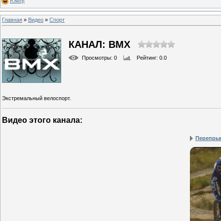
Юмор
Главная
»
Видео
»
Спорт
КАНАЛ: BMX
Просмотры
: 0
Рейтинг
: 0.0
Экстремальный велоспорт.
Видео этого канала
:
Перепры