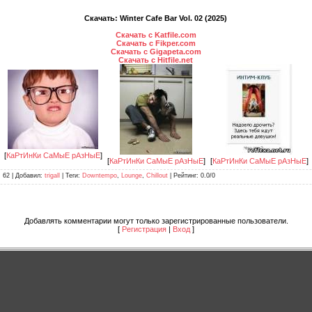
Скачать: Winter Cafe Bar Vol. 02 (2025)
Скачать с Katfile.com
Скачать с Fikper.com
Скачать с Gigapeta.com
Скачать с Hitfile.net
[
КаРтИнКи СаМыЕ рАзНыЕ
]
[
КаРтИнКи СаМыЕ рАзНыЕ
]
[
КаРтИнКи СаМыЕ рАзНыЕ
]
: 62 |
Добавил
:
trigall
|
Теги
:
Downtempo
,
Lounge
,
Chillout
|
Рейтинг
:
0.0
/
0
Добавлять комментарии могут только зарегистрированные пользователи.
[
Регистрация
|
Вход
]