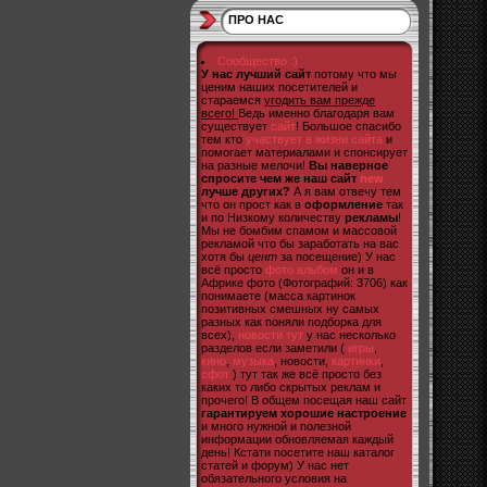
ПРО НАС
Сообщество :)
У нас лучший сайт
потому что мы
ценим наших посетителей и
стараемся
угодить вам прежде
всего!
Ведь именно благодаря вам
существует
сайт
! Большое спасибо
тем кто
участвует в жизни сайта
и
помогает материалами и спонсирует
на разные мелочи!
Вы наверное
спросите чем же наш сайт
new
лучше других?
А я вам отвечу тем
что он прост как в
оформление
так
и по Низкому количеству
рекламы
!
Мы не бомбим спамом и массовой
рекламой что бы заработать на вас
хотя бы
цент
за посещение) У нас
всё просто
фото альбом
он и в
Африке фото (Фотографий: 3706) как
понимаете (масса картинок
позитивных смешных ну самых
разных как поняли подборка для
всех),
новости тут
у нас несколько
разделов если заметили (
игры
,
кино
,
музыка
, новости,
картинки
,
сфот
) тут так же всё просто без
каких то либо скрытых реклам и
прочего! В общем посещая наш сайт
гарантируем хорошие настроение
и много нужной и полезной
информации обновляемая каждый
день! Кстати посетите наш каталог
статей и форум) У нас нет
обязательного условия на