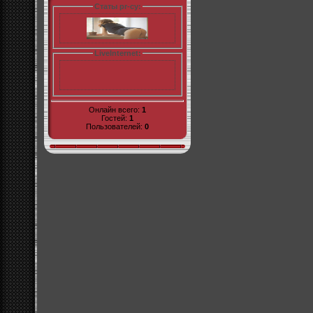
Статы pr-cy:
LiveInternet:
Онлайн всего:
1
Гостей:
1
Пользователей:
0