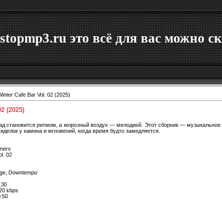
stopmp3.ru это всё для вас можно ск
inter Cafe Bar Vol. 02 (2025)
02 (2025)
пад становится ритмом, а морозный воздух — мелодией. Этот сборник — музыкальное 
иделок у камина и мгновений, когда время будто замедляется.
rmers
l. 02
unge, Downtempo
30
20 kbps
:50