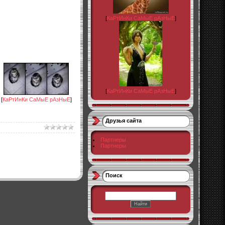
[
КаРтИнКи СаМыЕ рАзНыЕ
]
[
КаРтИнКи СаМыЕ рАзНыЕ
]
[
КаРтИнКи СаМыЕ рАзНыЕ
]
Друзья сайта
Партнеры
Партнеры
Поиск