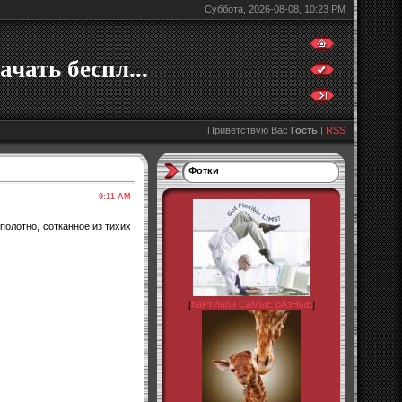
Суббота, 2026-08-08, 10:23 PM
ачать беспл...
Приветствую Вас
Гость
|
RSS
Фотки
9:11 AM
полотно, сотканное из тихих
[
КаРтИнКи СаМыЕ рАзНыЕ
]