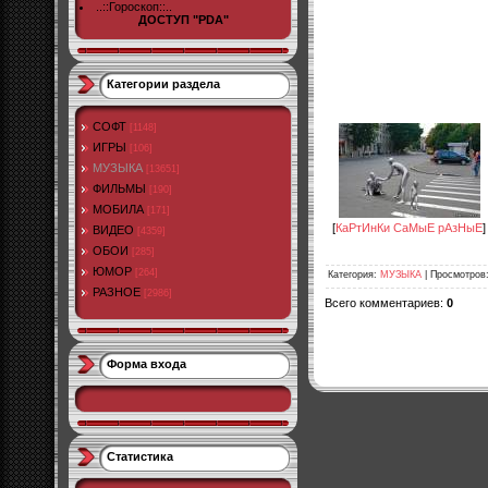
..::Гороскоп::..
ДОСТУП "PDA"
Категории раздела
СОФТ
[1148]
ИГРЫ
[106]
МУЗЫКА
[13651]
ФИЛЬМЫ
[190]
МОБИЛА
[171]
[
КаРтИнКи СаМыЕ рАзНыЕ
]
ВИДЕО
[4359]
ОБОИ
[285]
ЮМОР
[264]
Категория
:
МУЗЫКА
|
Просмотров
РАЗНОЕ
[2986]
Всего комментариев
:
0
Форма входа
Статистика