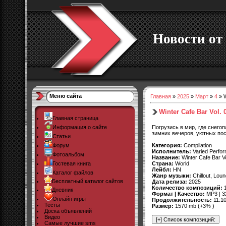
Новости от 
Меню сайта
Главная
»
2025
»
Март
»
4
» W
Winter Cafe Bar Vol. 
Главная страница
Погрузись в мир, где снего
Информация о сайте
зимних вечеров, уютных пос
Статьи
Категория:
Compilation
Форум
Исполнитель:
Varied Perfo
Фотоальбом
Название:
Winter Cafe Bar Vo
Страна:
World
Гостевая книга
Лейбл:
HN
Каталог файлов
Жанр музыки:
Chillout, Lo
Бесплатный каталог сайтов
Дата релиза:
2025
Количество композиций:
1
Дневник
Формат | Качество:
MP3 | 3
Онлайн игры
Продолжительность:
11:10
Тесты
Размер:
1570 mb (+3% )
Доска объявлений
Видео
Самые лучшие sms