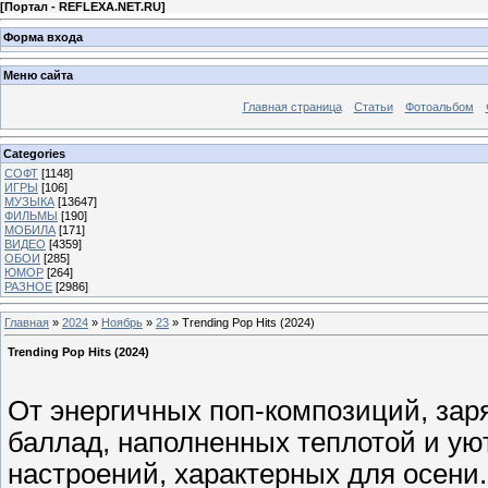
[
Портал - REFLEXA.NET.RU
]
Форма входа
Меню сайта
Главная страница
Статьи
Фотоальбом
Categories
СОФТ
[1148]
ИГРЫ
[106]
МУЗЫКА
[13647]
ФИЛЬМЫ
[190]
МОБИЛА
[171]
ВИДЕО
[4359]
ОБОИ
[285]
ЮМОР
[264]
РАЗНОЕ
[2986]
Главная
»
2024
»
Ноябрь
»
23
» Trending Pop Hits (2024)
Trending Pop Hits (2024)
От энергичных поп-композиций, за
баллад, наполненных теплотой и уют
настроений, характерных для осени. 