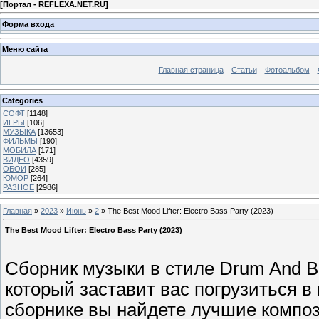
[
Портал - REFLEXA.NET.RU
]
Форма входа
Меню сайта
Главная страница
Статьи
Фотоальбом
Categories
СОФТ
[1148]
ИГРЫ
[106]
МУЗЫКА
[13653]
ФИЛЬМЫ
[190]
МОБИЛА
[171]
ВИДЕО
[4359]
ОБОИ
[285]
ЮМОР
[264]
РАЗНОЕ
[2986]
Главная
»
2023
»
Июнь
»
2
» The Best Mood Lifter: Electro Bass Party (2023)
The Best Mood Lifter: Electro Bass Party (2023)
Сборник музыки в стиле Drum And B
который заставит вас погрузиться в
сборнике вы найдете лучшие композ