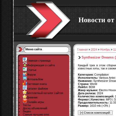
Новости от 
Меню сайта
Главная
»
2024
»
Ноябрь
»
11
Synthesizer Dreams (
Главная страница
Каждый трек в этом сборни
Информация о сайте
известные хиты, так и свеж
Статьи
Категория:
Compilation
Форум
Исполнитель:
Various Artist
Фотоальбом
Название:
Synthesizer Dre
Страна:
World
Гостевая книга
Лейбл:
BDM
Каталог файлов
Жанр музыки:
Electro Hous
Бесплатный каталог сайтов
Дата релиза:
2024
Количество композиций:
1
Дневник
Формат | Качество:
MP3 | 3
Онлайн игры
Продолжительность:
11:33
Тесты
Размер:
1610 mb (+3% )
Доска объявлений
Видео
Самые лучшие sms