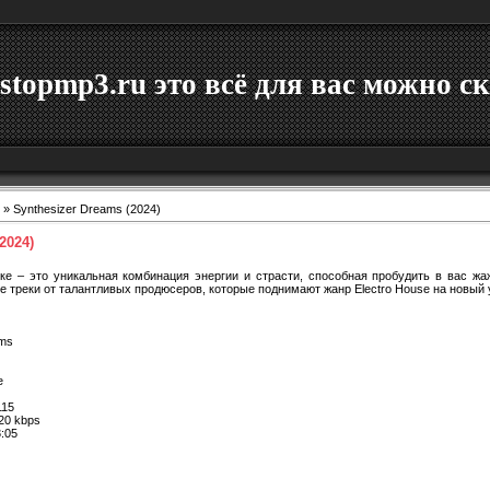
stopmp3.ru это всё для вас можно ск
» Synthesizer Dreams (2024)
2024)
ке – это уникальная комбинация энергии и страсти, способная пробудить в вас жа
ие треки от талантливых продюсеров, которые поднимают жанр Electro House на новый 
ams
e
15
20 kbps
:05