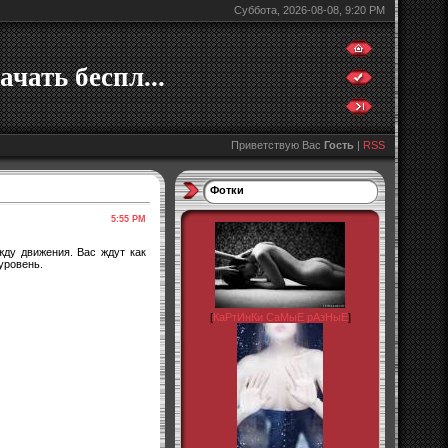
Суббота, 2026-08-08, 9:20 PM
ачать беспл...
Приветствую Вас
Гость
|
RSS
Фотки
5:55 PM
жду движения. Вас ждут как
уровень.
[
КаРтИнКи СаМыЕ рАзНыЕ
]