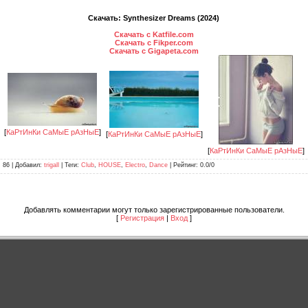
Скачать: Synthesizer Dreams (2024)
Скачать с Katfile.com
Скачать с Fikper.com
Скачать с Gigapeta.com
[
КаРтИнКи СаМыЕ рАзНыЕ
]
[
КаРтИнКи СаМыЕ рАзНыЕ
]
[
КаРтИнКи СаМыЕ рАзНыЕ
]
: 86 |
Добавил
:
trigall
|
Теги
:
Club
,
HOUSE
,
Electro
,
Dance
|
Рейтинг
:
0.0
/
0
Добавлять комментарии могут только зарегистрированные пользователи.
[
Регистрация
|
Вход
]