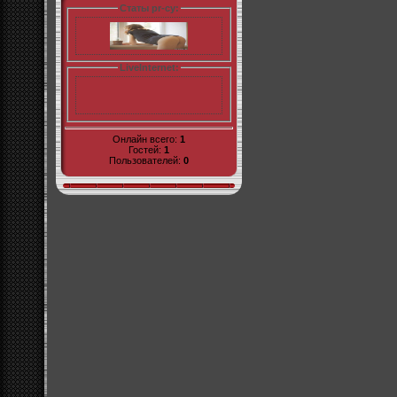
Статы pr-cy:
LiveInternet:
Онлайн всего:
1
Гостей:
1
Пользователей:
0