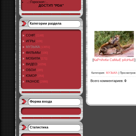
..::Гороскоп::..
ДОСТУП "PDA"
Категории раздела
СОФТ
[1148]
ИГРЫ
[106]
МУЗЫКА
[13651]
ФИЛЬМЫ
[190]
МОБИЛА
[171]
[
КаРтИнКи СаМыЕ рАзНыЕ
]
ВИДЕО
[4359]
ОБОИ
[285]
Категория
:
МУЗЫКА
|
Просмотров
ЮМОР
[264]
Всего комментариев
:
0
РАЗНОЕ
[2986]
Форма входа
Статистика