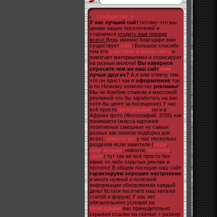
Сообщество :)
У нас лучший сайт
потому что мы
ценим наших посетителей и
стараемся
угодить вам прежде
всего!
Ведь именно благодаря вам
существует
сайт
! Большое спасибо
тем кто
участвует в жизни сайта
и
помогает материалами и спонсирует
на разные мелочи!
Вы наверное
спросите чем же наш сайт
new
лучше других?
А я вам отвечу тем
что он прост как в
оформление
так
и по Низкому количеству
рекламы
!
Мы не бомбим спамом и массовой
рекламой что бы заработать на вас
хотя бы
цент
за посещение) У нас
всё просто
фото альбом
он и в
Африке фото (Фотографий: 3706) как
понимаете (масса картинок
позитивных смешных ну самых
разных как поняли подборка для
всех),
новости тут
у нас несколько
разделов если заметили (
игры
,
кино
,
музыка
, новости,
картинки
,
сфот
) тут так же всё просто без
каких то либо скрытых реклам и
прочего! В общем посещая наш сайт
гарантируем хорошие настроение
и много нужной и полезной
информации обновляемая каждый
день! Кстати посетите наш каталог
статей и форум) У нас нет
обязательного условия на
регистрацию
вас принудительно
скрывая ссылки на скачки! + размер