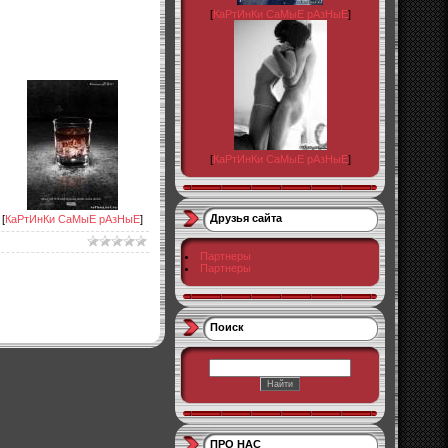
[
КаРтИнКи СаМыЕ рАзНыЕ
]
[
КаРтИнКи СаМыЕ рАзНыЕ
]
Друзья сайта
[
КаРтИнКи СаМыЕ рАзНыЕ
]
Партнеры
Партнеры
Поиск
ПРО НАС