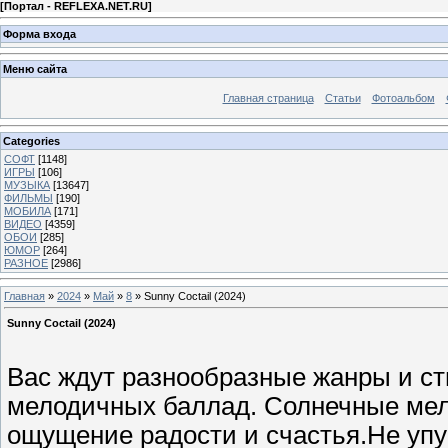
[
Портал - REFLEXA.NET.RU
]
Форма входа
Меню сайта
Главная страница
Статьи
Фотоальбом
Categories
СОФТ
[1148]
ИГРЫ
[106]
МУЗЫКА
[13647]
ФИЛЬМЫ
[190]
МОБИЛА
[171]
ВИДЕО
[4359]
ОБОИ
[285]
ЮМОР
[264]
РАЗНОЕ
[2986]
Главная
»
2024
»
Май
»
8
» Sunny Coctail (2024)
Sunny Coctail (2024)
Вас ждут разнообразные жанры и ст
мелодичных баллад. Солнечные мел
ощущение радости и счастья.Не упу