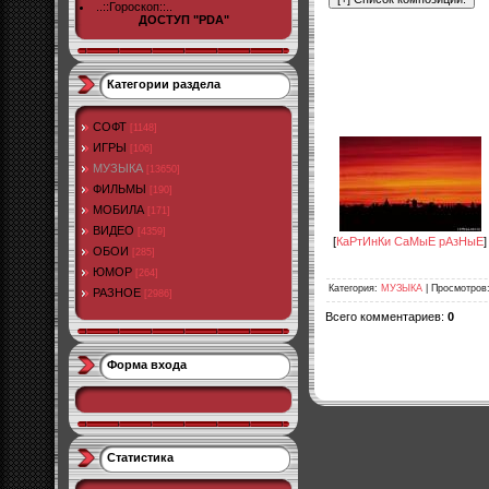
..::Гороскоп::..
ДОСТУП "PDA"
Категории раздела
СОФТ
[1148]
ИГРЫ
[106]
МУЗЫКА
[13650]
ФИЛЬМЫ
[190]
МОБИЛА
[171]
ВИДЕО
[4359]
[
КаРтИнКи СаМыЕ рАзНыЕ
]
ОБОИ
[285]
ЮМОР
[264]
Категория
:
МУЗЫКА
|
Просмотров
РАЗНОЕ
[2986]
Всего комментариев
:
0
Форма входа
Статистика