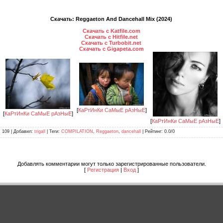
Скачать: Reggaeton And Dancehall Mix (2024)
Скачать с Katfile.com
Скачать с Hitfile.net
Скачать с Turbobit.net
Скачать с Gigapeta.com
[
КаРтИнКи СаМыЕ рАзНыЕ
]
[
КаРтИнКи СаМыЕ рАзНыЕ
]
[
КаРтИнКи СаМыЕ рАзНыЕ
]
: 109 |
Добавил
:
trigall
|
Теги
:
COMPILATION
,
Reggaeton
,
dancehall
|
Рейтинг
:
0.0
/
0
Добавлять комментарии могут только зарегистрированные пользователи.
[
Регистрация
|
Вход
]