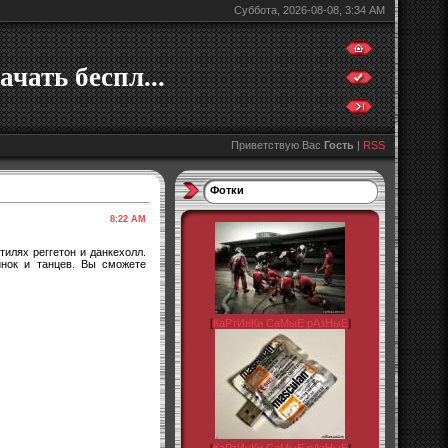
Суббота, 2026-08-08, 3:34 AM
ачать беспл...
Приветствую Вас
Гость
|
RSS
Фотки
8:22 AM
илях реггетон и данкехолл.
инок и танцев. Вы сможете
[
КаРтИнКи СаМыЕ рАзНыЕ
]