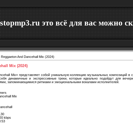
stopmp3.ru это всё для вас можно ск
 Reggaeton And Dancehall Mix (2024)
all Mix (2024)
ncehall Mix» представляет собой уникальную коллекцию музыкальных композиций в ст
себя динамичные и экспрессивные треки, которые идеально подойдут для вечер
иями, запоминающимися ритмами и эмоциональными вокалами исполнителей.
rmers
ncehall Mix
ancehall
30
20 kbps
8:53