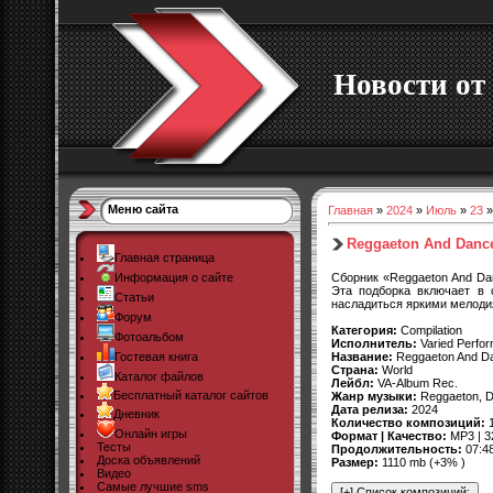
Новости от 
Меню сайта
Главная
»
2024
»
Июль
»
23
»
Reggaeton And Danceh
Главная страница
Сборник «Reggaeton And Da
Информация о сайте
Эта подборка включает в 
Статьи
насладиться яркими мелод
Форум
Категория:
Compilation
Фотоальбом
Исполнитель:
Varied Perfo
Название:
Reggaeton And Da
Гостевая книга
Страна:
World
Каталог файлов
Лейбл:
VA-Album Rec.
Бесплатный каталог сайтов
Жанр музыки:
Reggaeton, D
Дата релиза:
2024
Дневник
Количество композиций:
1
Онлайн игры
Формат | Качество:
MP3 | 3
Тесты
Продолжительность:
07:4
Доска объявлений
Размер:
1110 mb (+3% )
Видео
Самые лучшие sms