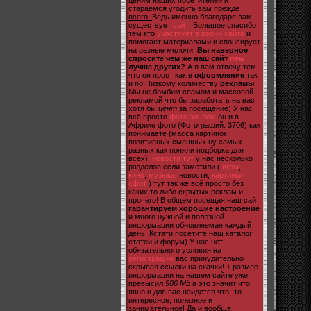
ценим наших посетителей и
стараемся
угодить вам прежде
всего!
Ведь именно благодаря вам
существует
сайт
! Большое спасибо
тем кто
участвует в жизни сайта
и
помогает материалами и спонсирует
на разные мелочи!
Вы наверное
спросите чем же наш сайт
new
лучше других?
А я вам отвечу тем
что он прост как в
оформление
так
и по Низкому количеству
рекламы
!
Мы не бомбим спамом и массовой
рекламой что бы заработать на вас
хотя бы
цент
за посещение) У нас
всё просто
фото альбом
он и в
Африке фото (Фотографий: 3706) как
понимаете (масса картинок
позитивных смешных ну самых
разных как поняли подборка для
всех),
новости тут
у нас несколько
разделов если заметили (
игры
,
кино
,
музыка
, новости,
картинки
,
сфот
) тут так же всё просто без
каких то либо скрытых реклам и
прочего! В общем посещая наш сайт
гарантируем хорошие настроение
и много нужной и полезной
информации обновляемая каждый
день! Кстати посетите наш каталог
статей и форум) У нас нет
обязательного условия на
регистрацию
вас принудительно
скрывая ссылки на скачки! + размер
информации на нашем сайте уже
превысил
986 Mb
а это значит что
явно и для вас найдется что- то
интересное, полезное и
занимательное! Да и вообще