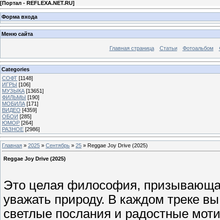
[
Портал - REFLEXA.NET.RU
]
Форма входа
Меню сайта
Главная страница
Статьи
Фотоальбом
Categories
СОФТ
[1148]
ИГРЫ
[106]
МУЗЫКА
[13651]
ФИЛЬМЫ
[190]
МОБИЛА
[171]
ВИДЕО
[4359]
ОБОИ
[285]
ЮМОР
[264]
РАЗНОЕ
[2986]
Главная
»
2025
»
Сентябрь
»
25
» Reggae Joy Drive (2025)
Reggae Joy Drive (2025)
Это целая философия, призывающая
уважать природу. В каждом треке в
светлые послания и радостные моти