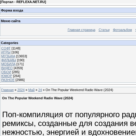
[
Портал - REFLEXA.NET.RU
]
Форма входа
Меню сайта
Главная страница
Статьи
Фотоальбом
Categories
СОФТ
[1148]
ИГРЫ
[106]
МУЗЫКА
[13653]
ФИЛЬМЫ
[190]
МОБИЛА
[171]
ВИДЕО
[4359]
ОБОИ
[285]
ЮМОР
[264]
РАЗНОЕ
[2986]
Главная
»
2024
»
Май
»
24
» On The Popular Weekend Radio Wave (2024)
On The Popular Weekend Radio Wave (2024)
Поп-компиляция от популярного рад
ремиксы, созданные для создания в
нежностью, энергией и вдохновение